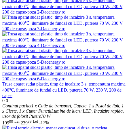
​Trusa aparat sudat plastic, timp de incalzire 3 s, temperatura maxima
400℃, iluminare de fundal cu LED, puterea 70 W, 230 V, 200 de
capse
0.0
Continut pachet
1 x Cutie de transport, Capete, 1 x Pistol de lipit, 1
x Cleste, 1 x Cutter
Functii
Lumina de lucru LED, Incalzire rapida,
usor de folosit
Putere
70 W
99
Lei
99
Lei
199
239
-17%