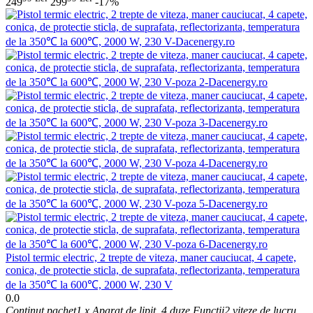
249
299
-17%
​Pistol termic electric, 2 trepte de viteza, maner cauciucat, 4 capete,
conica, de protectie sticla, de suprafata, reflectorizanta, temperatura
de la 350℃ la 600℃, 2000 W, 230 V
0.0
Continut pachet
1 x Aparat de lipit, 4 duze
Functii
2 viteze de lucru,