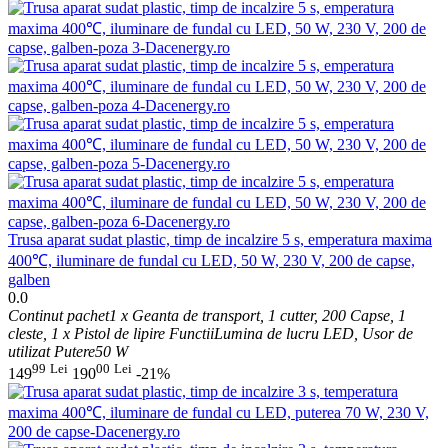
​Trusa aparat sudat plastic, timp de incalzire 5 s, emperatura maxima
400℃, iluminare de fundal cu LED, 50 W, 230 V, 200 de capse,
galben
0.0
Continut pachet
1 x Geanta de transport, 1 cutter, 200 Capse, 1
cleste, 1 x Pistol de lipire
Functii
Lumina de lucru LED, Usor de
utilizat
Putere
50 W
99
Lei
00
Lei
149
190
-21%