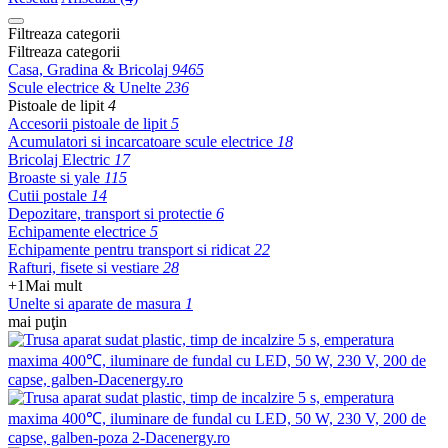
Filtreaza categorii
Filtreaza categorii
Casa, Gradina & Bricolaj
9465
Scule electrice & Unelte
236
Pistoale de lipit
4
Accesorii pistoale de lipit
5
Acumulatori si incarcatoare scule electrice
18
Bricolaj Electric
17
Broaste si yale
115
Cutii postale
14
Depozitare, transport si protectie
6
Echipamente electrice
5
Echipamente pentru transport si ridicat
22
Rafturi, fisete si vestiare
28
+1
Mai mult
Unelte si aparate de masura
1
mai puţin