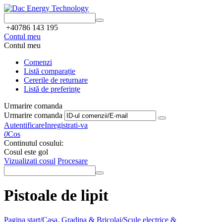
+40786 143 195
Contul meu
Contul meu
Comenzi
Listă comparație
Cererile de returnare
Listă de preferințe
Urmarire comanda
Urmarire comanda
Autentificare
Inregistrati-va
0
Cos
Continutul cosului:
Cosul este gol
Vizualizati cosul
Procesare
Pistoale de lipit
Pagina start
/
Casa, Gradina & Bricolaj
/
Scule electrice &