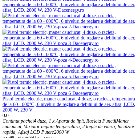
​Pistol termic electric, maner cauciucat, 4 duze, o racleta, temperatura
de la 60 - 600°C, 6 niveluri de reglare a debitului de aer, afisaj LCD,
2000 W, 230 V
0.0
Continut pachet
4 duze, 1 x Aparat de lipit, Racleta
Functii
Maner
cauciucat, Variator reglare temperatura, 2 trepte de viteza, Incalzire
rapida, Afisaj LCD
Putere
2000 W
99
Lei
99
Lei