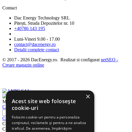
Contact
Dac Energy Technology SRL
Pitești, Strada Depozitelor nr. 10
+40786 143 195
Luni-Vineri 9.00 - 17.00
contact@dacenergy.ro
Detalii complete contact
© 2017 - 2026 DacEnergy.ro. Realizat si configurat
netSEO -
Creare magazin online
×
Acest site web folosește
Meniu
cookie-uri
Cautati
Folosim cookie-uri pentru a personaliza
Cos
conținutul, reclamele și pentru a ne analiza
Cos
traficul. De asemenea, împărtășim
Cosul este gol