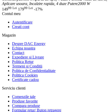
Aplicare usoara, Incalzire rapida, 4 duze
Putere
2000 W
99
Lei
99
Lei
149
179
-17%
Contul meu
Autentificare
Creati cont
Magazin
Despre DAC Energy
Echipa noastra
Contact
Expediere si Livrare
Politica Retur
Termeni si Conditii
Politica de Confidentialitate
Politica Cookies
Certificate cadou
Serviciu clienti
Comenzile tale
Produse favorite
Compara produse
Formular retur/ Buton retragere