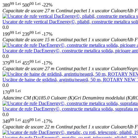
99
Lei
00
Lei
389
500
-22%
Capacitate de uscare
27 m
Continut pachet
1 x uscator
Culoare
Alb
F
Uscator de rufe vertical DacEnergy©, pliabil, constructie metalica solid
0.0
99
Lei
99
Lei
199
239
-17%
Capacitate de uscare
15 m
Continut pachet
1 x uscator
Culoare
Alb
F
Uscator de rufe DacEnergy©, constructie metalica solida, picioare anti
0.0
99
Lei
99
Lei
379
455
-17%
Capacitate de uscare
27 m
Continut pachet
1 x uscator
Culoare
Negr
Uscător de haine de grădină, argintiu/neagră, 50 m, ROTARY NEW
0.0
69
Lei
170
Adancime CM (K)
185.0
Culoare (K)
Gri
Denumirea modelului (K)
R
Uscator de rufe DacEnergy©, constructie metalica solida, suprafata ma
0.0
99
Lei
99
Lei
349
419
-17%
Capacitate de uscare
22 m
Continut pachet
1 x uscator
Culoare
Alb
F
Uscator de rufe DacEnergy©, metalic, cu roti, telescopic, pliabil, 19