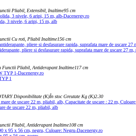
unctii
Pliabil, Extensibil,
Inaltime
95 cm
a, 3 nivele, 6 aripi, 15 m, alb
unctii
Cu roti, Pliabil
Inaltime
156 cm
derapante, pliere si desfasurare rapida, suprafata mare de uscare 27 m,
u
Functii
Pliabil, Antiderapant
Inaltime
117 cm
 TYP 1
OTARY
Disponibilitate (K)
În stoc
Greutate Kg (K)
2.30
re de uscare 22 m, pliabil, alb
unctii
Pliabil, Antiderapant
Inaltime
108 cm
0 x 95 x 56 cm, negru