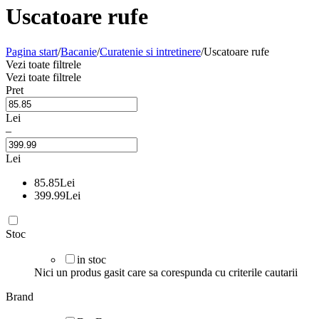
Uscatoare rufe
Pagina start
/
Bacanie
/
Curatenie si intretinere
/
Uscatoare rufe
Vezi toate filtrele
Vezi toate filtrele
Pret
Lei
–
Lei
85.85
Lei
399.99
Lei
Stoc
in stoc
Nici un produs gasit care sa corespunda cu criterile cautarii
Brand