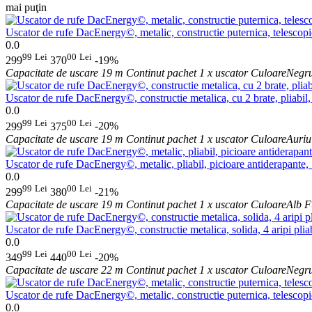
mai puţin
Uscator de rufe DacEnergy©, metalic, constructie puternica, telescopic
0.0
99
Lei
00
Lei
299
370
-19%
Capacitate de uscare
19 m
Continut pachet
1 x uscator
Culoare
Negr
Uscator de rufe DacEnergy©, constructie metalica, cu 2 brate, pliabil,
0.0
99
Lei
00
Lei
299
375
-20%
Capacitate de uscare
19 m
Continut pachet
1 x uscator
Culoare
Auriu
Uscator de rufe DacEnergy©, metalic, pliabil, picioare antiderapante
0.0
99
Lei
00
Lei
299
380
-21%
Capacitate de uscare
19 m
Continut pachet
1 x uscator
Culoare
Alb
F
Uscator de rufe DacEnergy©, constructie metalica, solida, 4 aripi pliab
0.0
99
Lei
00
Lei
349
440
-20%
Capacitate de uscare
22 m
Continut pachet
1 x uscator
Culoare
Negr
Uscator de rufe DacEnergy©, metalic, constructie puternica, telescopic,
0.0