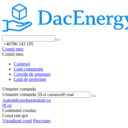
+40786 143 195
Contul meu
Contul meu
Comenzi
Listă comparație
Cererile de returnare
Listă de preferințe
Urmarire comanda
Urmarire comanda
Autentificare
Inregistrati-va
0
Cos
Continutul cosului:
Cosul este gol
Vizualizati cosul
Procesare