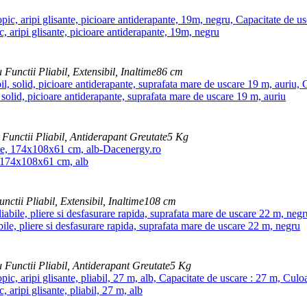
, aripi glisante, picioare antiderapante, 19m, negru
u
Functii
Pliabil, Extensibil,
Inaltime
86 cm
 solid, picioare antiderapante, suprafata mare de uscare 19 m, auriu
Functii
Pliabil, Antiderapant
Greutate
5 Kg
, 174x108x61 cm, alb
unctii
Pliabil, Extensibil,
Inaltime
108 cm
ile, pliere si desfasurare rapida, suprafata mare de uscare 22 m, negru
u
Functii
Pliabil, Antiderapant
Greutate
5 Kg
 aripi glisante, pliabil, 27 m, alb