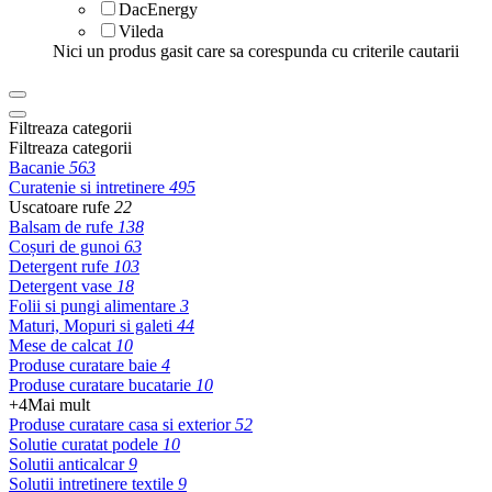
DacEnergy
Vileda
Nici un produs gasit care sa corespunda cu criterile cautarii
Filtreaza categorii
Filtreaza categorii
Bacanie
563
Curatenie si intretinere
495
Uscatoare rufe
22
Balsam de rufe
138
Coșuri de gunoi
63
Detergent rufe
103
Detergent vase
18
Folii si pungi alimentare
3
Maturi, Mopuri si galeti
44
Mese de calcat
10
Produse curatare baie
4
Produse curatare bucatarie
10
+4
Mai mult
Produse curatare casa si exterior
52
Solutie curatat podele
10
Solutii anticalcar
9
Solutii intretinere textile
9