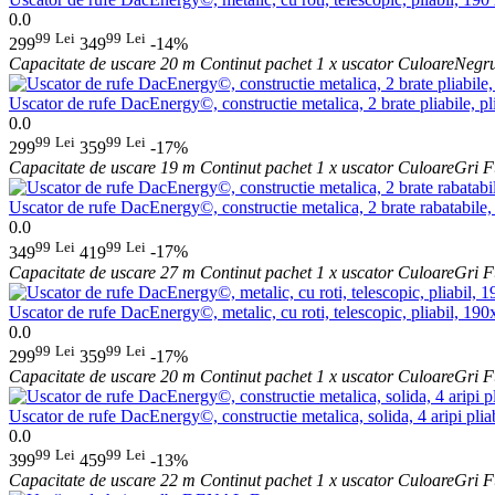
0.0
99
Lei
99
Lei
299
349
-14%
Capacitate de uscare
20 m
Continut pachet
1 x uscator
Culoare
Negr
Uscator de rufe DacEnergy©, constructie metalica, 2 brate pliabile, pli
0.0
99
Lei
99
Lei
299
359
-17%
Capacitate de uscare
19 m
Continut pachet
1 x uscator
Culoare
Gri
F
Uscator de rufe DacEnergy©, constructie metalica, 2 brate rabatabile, 
0.0
99
Lei
99
Lei
349
419
-17%
Capacitate de uscare
27 m
Continut pachet
1 x uscator
Culoare
Gri
F
Uscator de rufe DacEnergy©, metalic, cu roti, telescopic, pliabil, 19
0.0
99
Lei
99
Lei
299
359
-17%
Capacitate de uscare
20 m
Continut pachet
1 x uscator
Culoare
Gri
F
Uscator de rufe DacEnergy©, constructie metalica, solida, 4 aripi pliab
0.0
99
Lei
99
Lei
399
459
-13%
Capacitate de uscare
22 m
Continut pachet
1 x uscator
Culoare
Gri
F