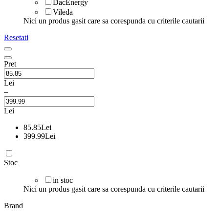
DacEnergy
Vileda
Nici un produs gasit care sa corespunda cu criterile cautarii
Resetati
Pret
Lei
–
Lei
85.85
Lei
399.99
Lei
Stoc
in stoc
Nici un produs gasit care sa corespunda cu criterile cautarii
Brand