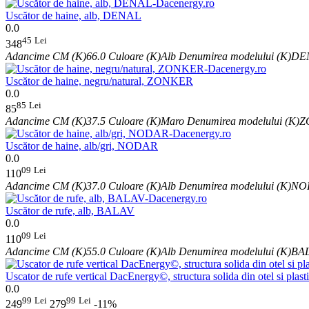
Uscător de haine, alb, DENAL
0.0
45
Lei
348
Adancime CM (K)
66.0
Culoare (K)
Alb
Denumirea modelului (K)
DE
Uscător de haine, negru/natural, ZONKER
0.0
85
Lei
85
Adancime CM (K)
37.5
Culoare (K)
Maro
Denumirea modelului (K)
Z
Uscător de haine, alb/gri, NODAR
0.0
09
Lei
110
Adancime CM (K)
37.0
Culoare (K)
Alb
Denumirea modelului (K)
NO
Uscător de rufe, alb, BALAV
0.0
09
Lei
110
Adancime CM (K)
55.0
Culoare (K)
Alb
Denumirea modelului (K)
BA
Uscator de rufe vertical DacEnergy©, structura solida din otel si plast
0.0
99
Lei
99
Lei
249
279
-11%